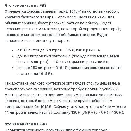
Что изменится на FBS
Отменяется фиксированный тариф 1615 ₽ за логистику любого
крупногабаритного товара — стоимость доставки, как и для
обычных позиций, будет рассчитываться по объёму. Будет
пересмотрена и сама матрица, по которой определяется тариф,
но изменения коснутся только объёмных товаров. Будет
начисляться за логистику товаров:
от 0,1 литра до 5 литров — 76 ₽, как и раньше;
до 350 литров включительно (прежде верхней границей
были 175 литров) — 9 ₽ за каждый литр свыше 5 л;
свыше 350 литров — 3181 ₽ (раньше максимальная плата
составляла 1615 ₽).
Так доставка мелкого крупногабарита будет стоить дешевле, а
транспортировка позиций, которые требуют больше усилий и
места в машине, станет дороже. Например, раньше за логистику
карниза, который по размерам считаем крупногабаритным
товаром, взяли бы 1615 ₽. Сейчас учитывая, что его объём — всего
11 литров и начислится за доставку 130 ₽ (76 ₽ + (6 × 9 ₽) = 130 ₽).
Что изменится на FBO
Повысится стоимость логистики для объёмных товаров: