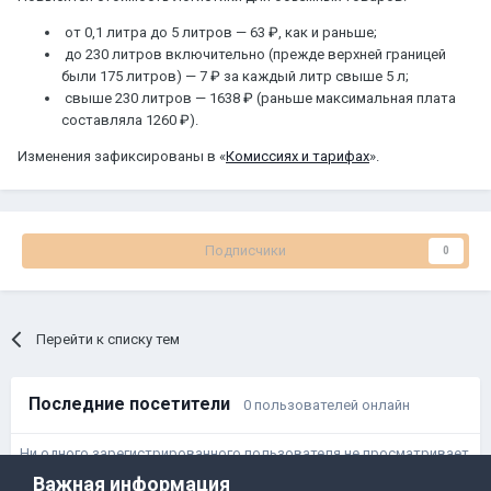
от 0,1 литра до 5 литров — 63 ₽, как и раньше;
до 230 литров включительно (прежде верхней границей
были 175 литров) — 7 ₽ за каждый литр свыше 5 л;
свыше 230 литров — 1638 ₽ (раньше максимальная плата
составляла 1260 ₽).
Изменения зафиксированы в «
Комиссиях и тарифах
».
Подписчики
0
Перейти к списку тем
Последние посетители
0 пользователей онлайн
Ни одного зарегистрированного пользователя не просматривает
данную страницу
Важная информация