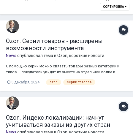
СОРТИРОВКА
Ozon. Серии товаров - расширены
возможности инструмента
News
опубликовал тема в
Ozon, короткие новости.
С помощью серий можно связать товары разных категорий и
типов — покупатели увидят их вместе на отдельной полке в
карточке товара. Например, рядом с пиджаком показать
5 декабря, 2024
ozon
серии товаров
подходящие брюки и рубашку, к столу добавить стулья и полки, к
подушке — одеяло, к раковине — смеситель и так далее. Недавно
Ozon обновил инструмент. Теперь: Серии стали доступны в
категориях «Одежда», «Обувь» и «Аксессуары» — пока их видно
только в приложении. В остальных категориях серии
показываются везде — и на сайте, и в мобильном приложении;
Ozon. Индекс локализации: начнут
Серии перестали зависеть от продвижения — не обязательно
учитываться заказы из других стран
подключать его, чтобы объединить товары. В чём плюсы серии
Увеличение среднего чека. Покупатели видят больше ваших
News
опубликовал тема в
Ozon, короткие новости.