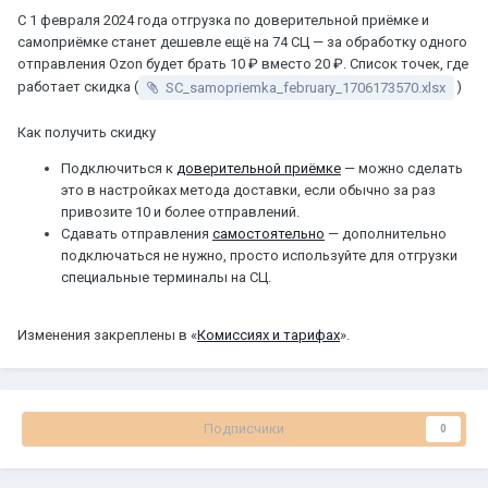
С 1 февраля 2024 года отгрузка по доверительной приёмке и
самоприёмке станет дешевле ещё на 74 СЦ — за обработку одного
отправления Ozon будет брать 10 ₽ вместо 20 ₽. Список точек, где
работает скидка (
)
SC_samopriemka_february_1706173570.xlsx
Как получить скидку
Подключиться к
доверительной приёмке
— можно сделать
это в настройках метода доставки, если обычно за раз
привозите 10 и более отправлений.
Сдавать отправления
самостоятельно
— дополнительно
подключаться не нужно, просто используйте для отгрузки
специальные терминалы на СЦ.
Изменения закреплены в «
Комиссиях и тарифах
».
Подписчики
0