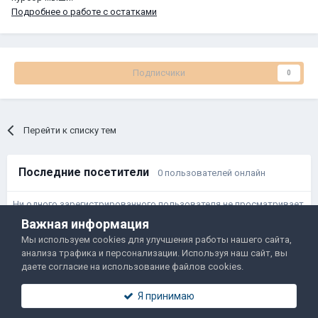
Подробнее о работе с остатками
Подписчики
0
Перейти к списку тем
Последние посетители
0 пользователей онлайн
Ни одного зарегистрированного пользователя не просматривает
данную страницу
Важная информация
Мы используем cookies для улучшения работы нашего сайта,
анализа трафика и персонализации. Используя наш сайт, вы
Правила и условия
Политика обработки данных
даете согласие на использование файлов cookies.
Помощь
Обратная связь
Я принимаю
Двамп 2022-2025