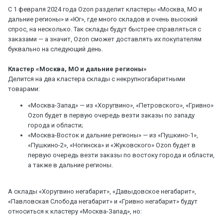
С 1 февраля 2024 года Ozon разделит кластеры «Москва, МО и
дальние регионы» и «Юг», где много складов и очень высокий
спрос, на несколько. Так склады будут быстрее справляться с
заказами — а значит, Ozon сможет доставлять их покупателям
буквально на следующий день.
Кластер «Москва, МО и дальние регионы»
Делится на два кластера склады с некрупногабаритными
товарами:
«Москва-Запад» — из «Хоругвино», «Петровского», «Гривно»
Ozon будет в первую очередь везти заказы по западу
города и области;
«Москва-Восток и дальние регионы» — из «Пушкино-1»,
«Пушкино-2», «Ногинска» и «Жуковского» Ozon будет в
первую очередь везти заказы по востоку города и области,
а также в дальние регионы.
А склады «Хоругвино негабарит», «Давыдовское негабарит»,
«Павловская Слобода негабарит» и «Гривно негабарит» будут
относиться к кластеру «Москва-Запад», но: