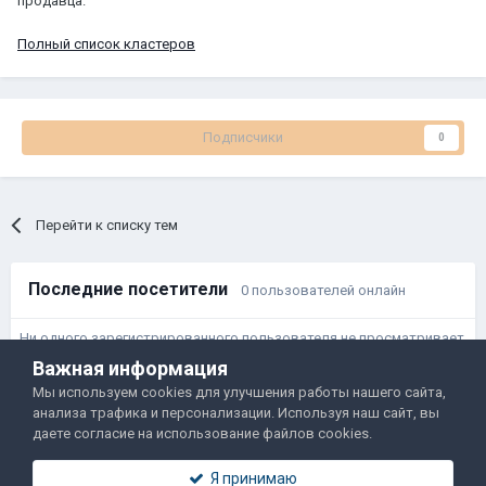
продавца.
Полный список кластеров
Подписчики
0
Перейти к списку тем
Последние посетители
0 пользователей онлайн
Ни одного зарегистрированного пользователя не просматривает
данную страницу
Важная информация
Мы используем cookies для улучшения работы нашего сайта,
анализа трафика и персонализации. Используя наш сайт, вы
Правила и условия
Политика обработки данных
даете согласие на использование файлов cookies.
Помощь
Обратная связь
Я принимаю
Двамп 2022-2025