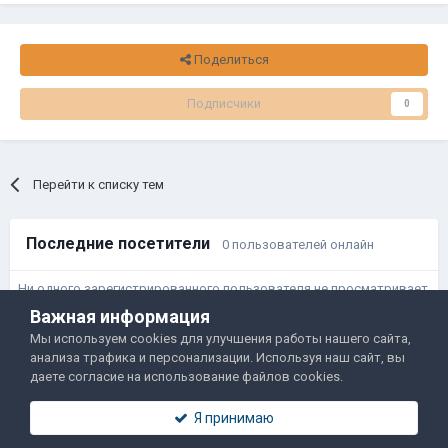
Поделиться
Подписчики
0
Перейти к списку тем
Последние посетители
0 пользователей онлайн
Ни одного зарегистрированного пользователя не просматривает
данную страницу
Важная информация
Мы используем cookies для улучшения работы нашего сайта,
анализа трафика и персонализации. Используя наш сайт, вы
Правила и условия
Политика обработки данных
даете согласие на использование файлов cookies.
Помощь
Обратная связь
Я принимаю
Двамп 2022-2025