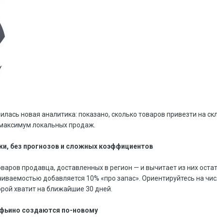
илась новая аналитика: показано, сколько товаров привезти на ск
ь максимум локальных продаж.
жи, без прогнозов и сложных коэффициентов
варов продавца, доставленных в регион — и вычитает из них оста
чиваемостью добавляется 10% «про запас». Ориентируйтесь на чис
орой хватит на ближайшие 30 дней.
офьино создаются по-новому