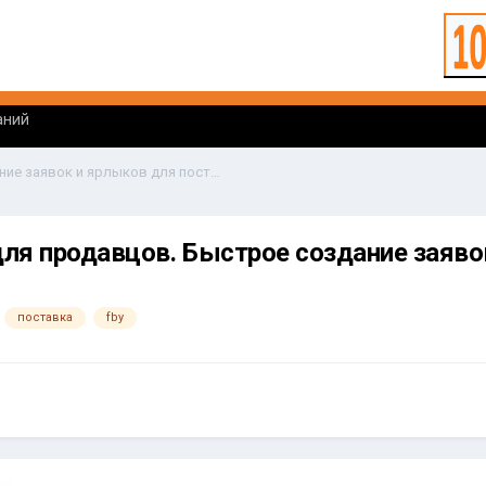
аний
Яндекс Маркет для продавцов. Быстрое создание заявок и ярлыков для поставок FBY.
ля продавцов. Быстрое создание заяво
поставка
fby