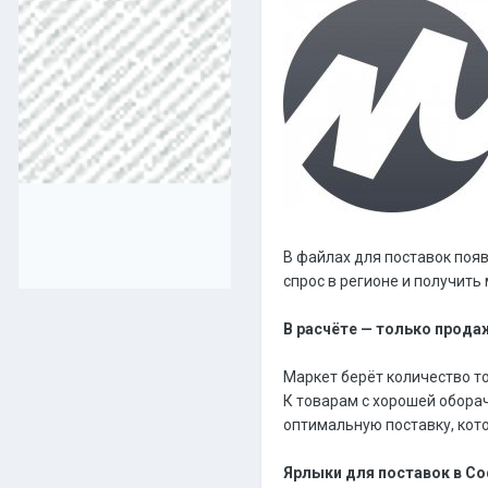
В файлах для поставок появ
спрос в регионе и получит
В расчёте — только прода
Маркет берёт количество то
К товарам с хорошей обора
оптимальную поставку, кот
Ярлыки для поставок в С