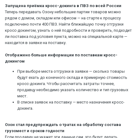
Запущена приёмка кросс-докинга в ПВЗ по всей России
Теперь передавать Озону небольшие партии товаров можно
рядом с домом, складом или офисом — на старте к процессу
подключено почти 400 ПВЗ. Найти ближайшую точку отгрузки
кросс-докингом, узнать о ней подробности и проверить, подходит
ли поставка под условия пункта, можно на специальной карте —
находится в заявке на поставку.
Отображено больше информации по поставкам кросс-
докингом
При выборе места отгрузки в заявке — сколько товары
будут ехать до конечного склада и примерную стоимость
кросс-докинга. Чтобы рассчитать затраты точнее,
продавцу необходимо указать количество и тип грузовых
мест.
В списке заявок на поставку — место назначения кросс-
докинга.
Озон стал предупреждать о тратах на обработку состава
грузомест и сроков годности
Если продавец не укажет эти данные сам, это будут делать