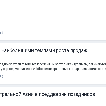
пулярных товаров к этому празднику. Источник: WB Партнеры
1 )
с наибольшими темпами роста продаж
иод покупатели готовятся к семейным застольям и гуляниям, занимают
у спроса, менеджеры Wildberries направления «Товары для дома» соста
1 )
нтральной Азии в преддверии праздников