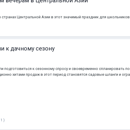
ым вечерам в Центральной Азии
странах Центральной Азии в этот значимый праздник для школьников и
ии к дачному сезону
и подготовиться к сезонному спросу и своевременно спланировать по
иционно хитами продаж в этот период становятся садовые шланги и огр
ик: WB Global
1 )