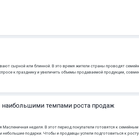
вают сырной или блинной. В это время жители страны проводят семейны
спросе к празднику и увеличить объемы продаваемой продукции, совм
енице. Источник: WB Global Открыть новость
с наибольшими темпами роста продаж
я Масленичная неделя. В этот период покупатели готовятся к семейны
м небольшие подарки. Чтобы и продавцы успели подготовиться к росту