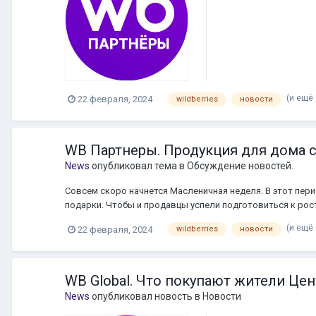
составили рейтинг по
(и ещё 
22 февраля, 2024
wildberries
новости
WB Партнеры. Продукция для дома 
News
опубликовал тема в
Обсуждение новостей.
Совсем скоро начнется Масленичная неделя. В этот пер
подарки. Чтобы и продавцы успели подготовиться к рост
WB Партнеры Открыть новость
(и ещё 
22 февраля, 2024
wildberries
новости
WB Global. Что покупают жители Це
News
опубликовал новость в
Новости