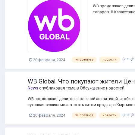
WB продолжает делит
товаров. В Казахстане
Источник: WB Global
(и ещё 
20 февраля, 2024
wildberries
новости
WB Global. Что покупают жители Це
News
опубликовал тема в
Обсуждение новостей.
WB продолжает делиться полезной аналитикой, чтобы п
кухонная техника может стать хитом продаж, в Кыргызс
(и ещё 
20 февраля, 2024
wildberries
новости