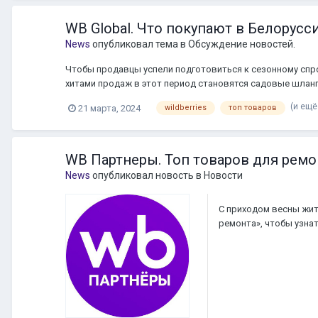
WB Global. Что покупают в Белорусс
News
опубликовал тема в
Обсуждение новостей.
Чтобы продавцы успели подготовиться к сезонному спро
хитами продаж в этот период становятся садовые шланг
(и ещё 
21 марта, 2024
wildberries
топ товаров
WB Партнеры. Топ товаров для ремо
News
опубликовал новость в
Новости
С приходом весны жит
ремонта», чтобы узнат
заранее подготовитьс