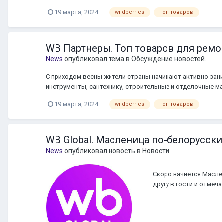
19 марта, 2024
wildberries
топ товаров
WB Партнеры. Топ товаров для ремо
News
опубликовал тема в
Обсуждение новостей.
С приходом весны жители страны начинают активно зани
инструменты, сантехнику, строительные и отделочные ма
Партнеры Открыть новость
19 марта, 2024
wildberries
топ товаров
WB Global. Масленица по-белорусски
News
опубликовал новость в
Новости
Скоро начнется Масле
другу в гости и отме
совместно с менеджер