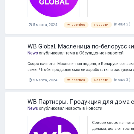
(и ещё 2 )
5 марта, 2024
wildberries
новости
WB Global. Масленица по-белорусски
News
опубликовал тема в
Обсуждение новостей.
Скоро начнется Масленичная неделя, в Беларуси ее назы
зимы. Чтобы продавцы смогли заработать на растущем 
подготовили топ популярных товаров в Беларуси к Масл
(и ещё 2 )
5 марта, 2024
wildberries
новости
WB Партнеры. Продукция для дома 
News
опубликовал новость в
Новости
Совсем скоро начнетс
делами, делают гостя