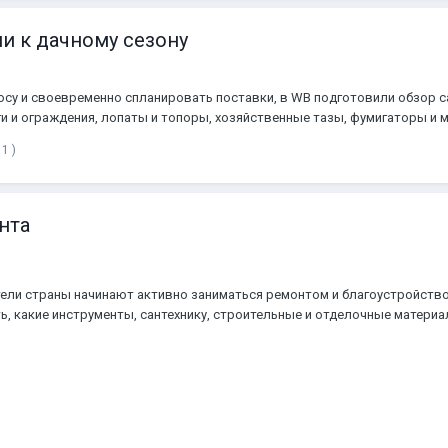
ии к дачному сезону
су и своевременно спланировать поставки, в WB подготовили обзор с
и и ограждения, лопаты и топоры, хозяйственные тазы, фумигаторы и м
1 )
нта
ели страны начинают активно заниматься ремонтом и благоустройство
ь, какие инструменты, сантехнику, строительные и отделочные материа
я к сезонному спросу. Источник: WB Партнеры