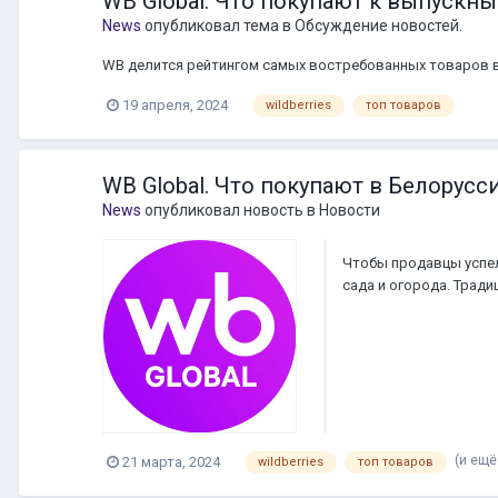
WB Global. Что покупают к выпускн
News
опубликовал тема в
Обсуждение новостей.
WB делится рейтингом самых востребованных товаров в 
19 апреля, 2024
wildberries
топ товаров
WB Global. Что покупают в Белорусс
News
опубликовал новость в
Новости
Чтобы продавцы успел
сада и огорода. Трад
многое другое. Источн
(и ещё 
21 марта, 2024
wildberries
топ товаров