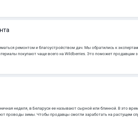
нта
маться ремонтом и благоустройством дач. Мы обратились к экспертам 
териалы покупают чаще всего на Wildberries. Это поможет продавцам з
ничная неделя, в Беларуси ее называют сырной или блинной. В это вре
чают проводы зимы. Чтобы продавцы смогли заработать на растущем сп
ами направления «Товары для дома» подготовили топ популярных товар