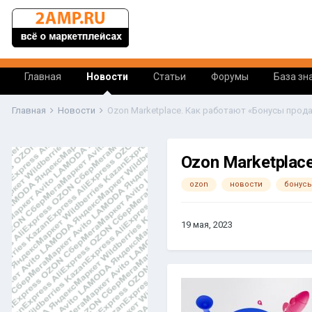
Главная
Новости
Статьи
Форумы
База зн
Главная
Новости
Ozon Marketplace. Как работают «Бонусы прода
Ozon Marketplac
ozon
новости
бонусы
19 мая, 2023