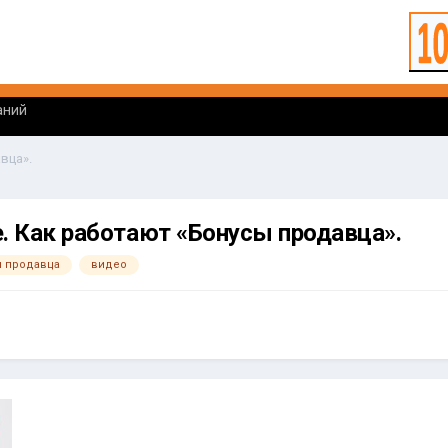
аний
вца».
e. Как работают «Бонусы продавца».
 продавца
видео