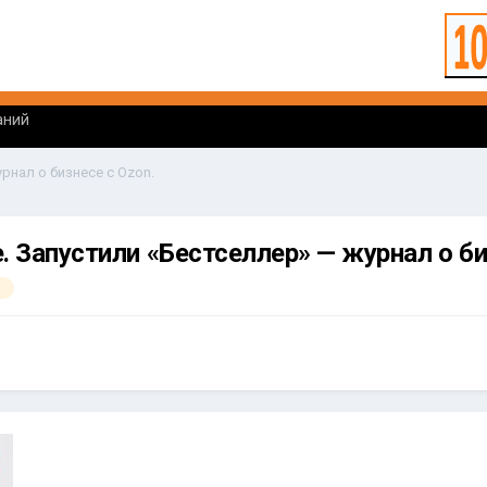
аний
рнал о бизнесе с Ozon.
. Запустили «Бестселлер» — журнал о би
л