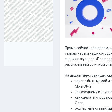
Прямо сейчас наблюдаем, ка
техпартнёры и наши сотрудн
знания в журнале «Бестеллл
рассказываем о личном опыт
На диджитал-страницах уж
каково быть мамой и
Mom’Style;
как среднему и крупн
как сделать «продающ
Ozon;
экспертные статьи, и