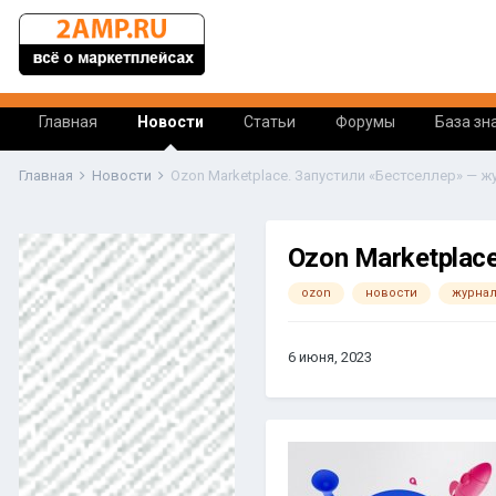
Главная
Новости
Статьи
Форумы
База зн
Главная
Новости
Ozon Marketplace. Запустили «Бестселлер» — жу
Ozon Marketplace
ozon
новости
журна
6 июня, 2023