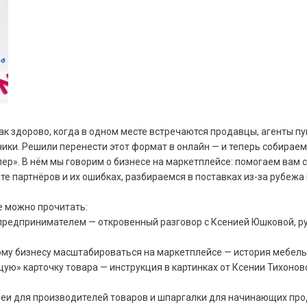
к здорово, когда в одном месте встречаются продавцы, агенты пу
ики. Решили перенести этот формат в онлайн — и теперь собираем
ер». В нём мы говорим о бизнесе на маркетплейсе: помогаем вам с
е партнёров и их ошибках, разбираемся в поставках из-за рубежа 
е можно прочитать:
 предпринимателем — откровенный разговор с Ксенией Юшковой, 
ому бизнесу масштабироваться на маркетплейсе — история мебель
ую» карточку товара — инструкция в картинках от Ксении Тихоново
деи для производителей товаров и шпаргалки для начинающих про