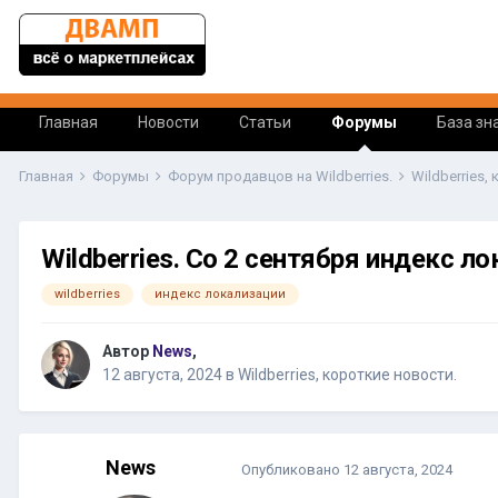
Главная
Новости
Статьи
Форумы
База зн
Главная
Форумы
Форум продавцов на Wildberries.
Wildberries,
Wildberries. Со 2 сентября индекс 
wildberries
индекс локализации
Автор
News
,
12 августа, 2024
в
Wildberries, короткие новости.
News
Опубликовано
12 августа, 2024