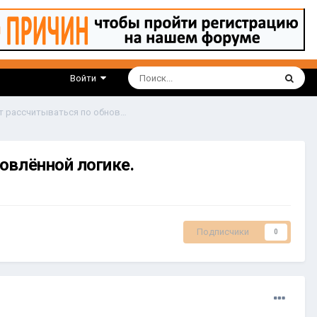
Войти
Wildberries. Со 2 сентября индекс локализации будет рассчитываться по обновлённой логике.
новлённой логике.
Подписчики
0