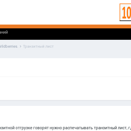
аний
ldberries.
Транзитный лист
нзитной отгрузке говорят нужно распечатывать транзитный лист, г