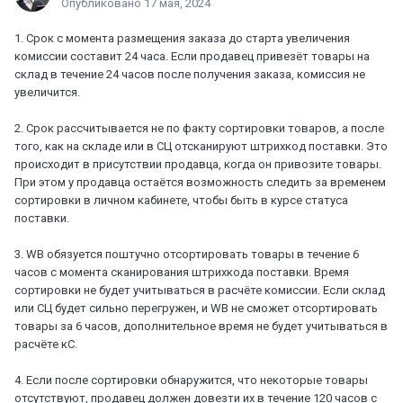
Опубликовано
17 мая, 2024
1.⁠ ⁠Срок с момента размещения заказа до старта увеличения
комиссии составит 24 часа. Если продавец привезёт товары на
склад в течение 24 часов после получения заказа, комиссия не
увеличится.
2.⁠ ⁠Срок рассчитывается не по факту сортировки товаров, а после
того, как на складе или в СЦ отсканируют штрихкод поставки. Это
происходит в присутствии продавца, когда он привозите товары.
При этом у продавца остаётся возможность следить за временем
сортировки в личном кабинете, чтобы быть в курсе статуса
поставки.
3.⁠ ⁠WB обязуется поштучно отсортировать товары в течение 6
часов с момента сканирования штрихкода поставки. Время
сортировки не будет учитываться в расчёте комиссии. Если склад
или СЦ будет сильно перегружен, и WB не сможет отсортировать
товары за 6 часов, дополнительное время не будет учитываться в
расчёте кС.
4.⁠ ⁠Если после сортировки обнаружится, что некоторые товары
отсутствуют, продавец должен довезти их в течение 120 часов с