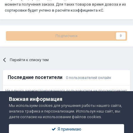
момента получения заказа. Для таких товаров время довоза и их
сортировки будет учтено в расчёте коэффициента кС.
Подписчики
0
Перейти к списку тем
Последние посетители
0 пользователей онлайн
Ни одного зарегистрированного пользователя не просматривает
данную страницу
Важная информация
Мы используем cookies для улучшения работы нашего сайта,
анализа трафика и персонализации. Используя наш сайт, вы
Правила и условия
Политика обработки данных
даете согласие на использование файлов cookies.
Помощь
Обратная связь
Я принимаю
Двамп 2022-2025