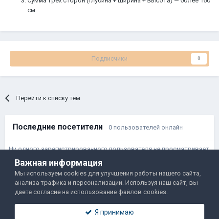
Сумма трёх сторон (глубина + ширина + высота) — более 160
см.
Подписчики
0
Перейти к списку тем
Последние посетители
0 пользователей онлайн
Ни одного зарегистрированного пользователя не просматривает
данную страницу
Важная информация
Мы используем cookies для улучшения работы нашего сайта,
анализа трафика и персонализации. Используя наш сайт, вы
Правила и условия
Политика обработки данных
даете согласие на использование файлов cookies.
Помощь
Обратная связь
Я принимаю
Двамп 2022-2025