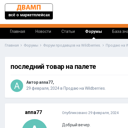
Главная
Новости
Статьи
Форумы
База зн
Главная
Форумы
Форум продавцов на Wildberries.
Продаю на Wi
последний товар на палете
Автор anna77,
29 февраля, 2024
в
Продаю на Wildberries.
anna77
Опубликовано
29 февраля, 2024
Добрый вечер.