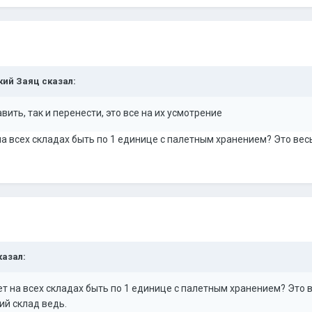
ский Заяц сказал:
вить, так и перенести, это все на их усмотрение
на всех складах быть по 1 единице с палетным хранением? Это весь
казал:
ет на всех складах быть по 1 единице с палетным хранением? Это в
ий склад ведь.