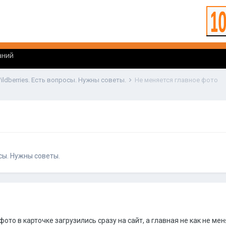
аний
ildberries. Есть вопросы. Нужны советы.
Не меняется главное фото
осы. Нужны советы.
ото в карточке загрузились сразу на сайт, а главная не как не ме