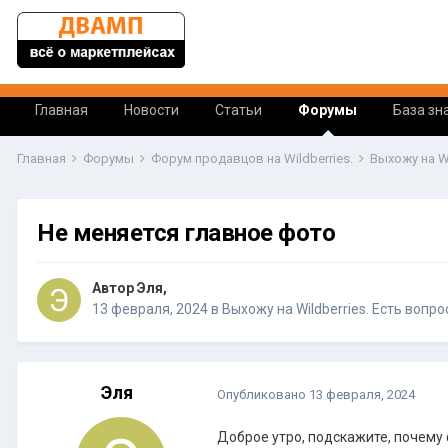
Главная
Новости
Статьи
Форумы
База зн
Главная
Форумы
Форум продавцов на Wildberries.
Выхожу на W
Не меняется главное фото
Автор Эля,
13 февраля, 2024
в
Выхожу на Wildberries. Есть вопр
Эля
Опубликовано
13 февраля, 2024
Доброе утро, подскажите, почему ф