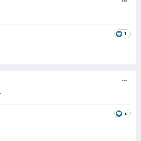
1
я.
2