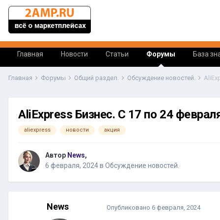
Главная
Новости
Статьи
Форумы
База зн
Главная
Форумы
Общий раздел.
Обсуждение новостей.
AliExpress Бизнес. С 17 по 24 февра
aliexpress
новости
акция
Автор
News
,
6 февраля, 2024
в
Обсуждение новостей.
News
Опубликовано
6 февраля, 2024