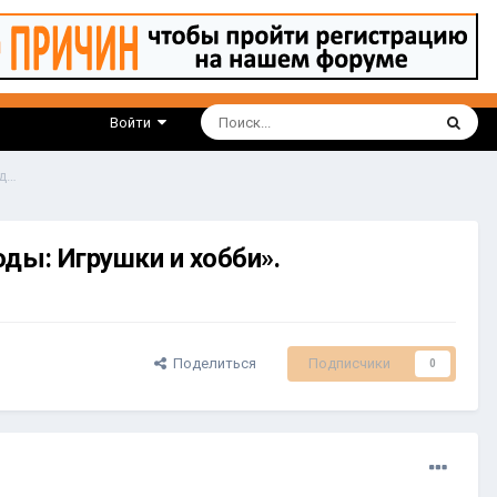
Войти
AliExpress Бизнес. С 17 по 24 февраля категорийная распродажа «8 дней выгоды: Игрушки и хобби».
оды: Игрушки и хобби».
Поделиться
Подписчики
0