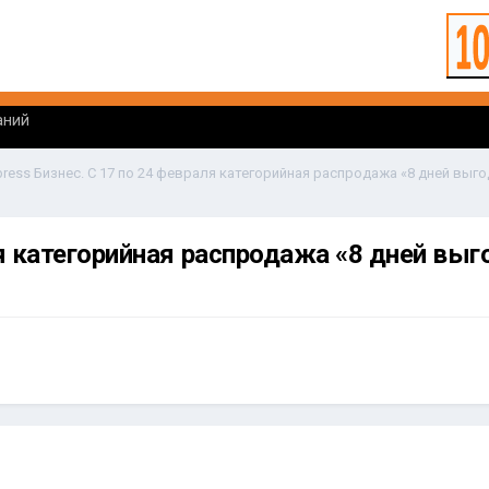
аний
ля категорийная распродажа «8 дней выг