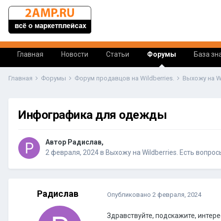
Главная
Новости
Статьи
Форумы
База зн
Главная
Форумы
Форум продавцов на Wildberries.
Выхожу на W
Инфографика для одежды
Автор Радислав,
2 февраля, 2024
в
Выхожу на Wildberries. Есть вопро
Радислав
Опубликовано
2 февраля, 2024
Здравствуйте, подскажите, интере