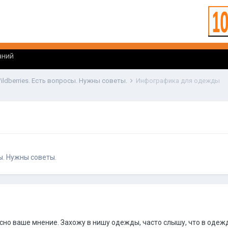
аний
ildberries. Есть вопросы. Нужны советы.
Инфографика для одежды
сы. Нужны советы.
сно ваше мнение. Захожу в нишу одежды, часто слышу, что в одежд