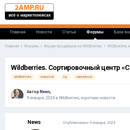
Главная
Новости
Статьи
Форумы
База зн
Главная
Форумы
Форум продавцов на Wildberries.
Wildberries,
Wildberries. Сортировочный центр «
wildberries
новости
сц
смоленск
Автор
News
,
9 января, 2024
в
Wildberries, короткие новости.
News
Опубликовано
9 января, 2024