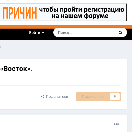
Войти
WB Партнеры. Грузовик Wildberries одним из первых проехал по трассе М-12 «Восток».
 «Восток».
Поделиться
Подписчики
0