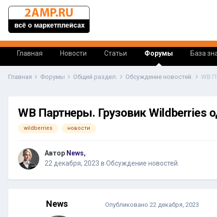
Главная
Новости
Статьи
Форумы
База зн
Главная
Форумы
Общий раздел.
Обсуждение новостей.
WB Партнеры. Грузовик Wildberries 
wildberries
новости
Автор
News
,
22 декабря, 2023
в
Обсуждение новостей.
News
Опубликовано
22 декабря, 2023