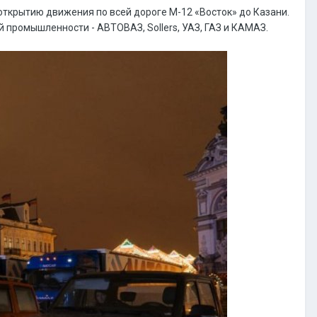
открытию движения по всей дороге М-12 «Восток» до Казани.
 промышленности - АВТОВАЗ, Sollers, УАЗ, ГАЗ и КАМАЗ.