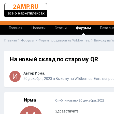
Главная
Новости
Статьи
Форумы
База зн
Главная
Форумы
Форум продавцов на Wildberries.
Выхожу на W
На новый склад по старому QR
Автор Ирма,
20 декабря, 2023
в
Выхожу на Wildberries. Есть вопро
Ирма
Опубликовано
20 декабря, 2023
Здравствуйте.