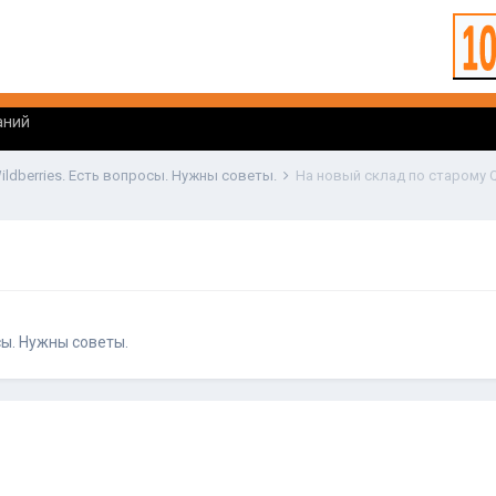
аний
ildberries. Есть вопросы. Нужны советы.
На новый склад по старому 
сы. Нужны советы.