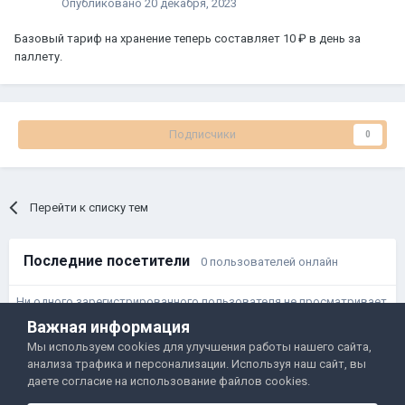
Опубликовано
20 декабря, 2023
Базовый тариф на хранение теперь составляет 10 ₽ в день за
паллету.
Подписчики
0
Перейти к списку тем
Последние посетители
0 пользователей онлайн
Ни одного зарегистрированного пользователя не просматривает
данную страницу
Важная информация
Мы используем cookies для улучшения работы нашего сайта,
анализа трафика и персонализации. Используя наш сайт, вы
Правила и условия
Политика обработки данных
даете согласие на использование файлов cookies.
Помощь
Обратная связь