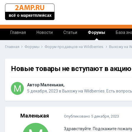
Главная
Новости
Статьи
Форумы
База зн
Главная
Форумы
Форум продавцов на Wildberries.
Выхожу на W
Новые товары не вступают в акцию
Автор Маленькая,
5 декабря, 2023
в
Выхожу на Wildberries. Есть вопрос
Маленькая
Опубликовано
5 декабря, 2023
Здравствуйте. Подскажите пожалуй