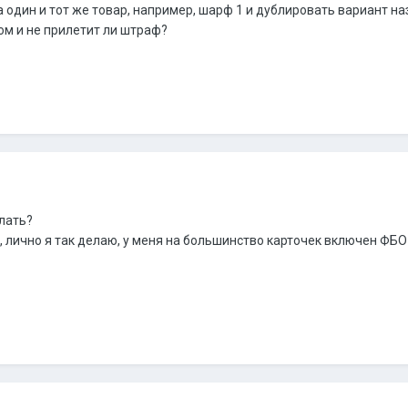
а один и тот же товар, например, шарф 1 и дублировать вариант на
ом и не прилетит ли штраф?
елать?
к, лично я так делаю, у меня на большинство карточек включен ФБО