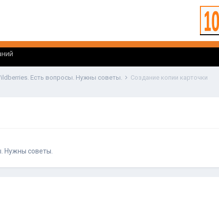
аний
ildberries. Есть вопросы. Нужны советы.
Создание копии карточки
ы. Нужны советы.