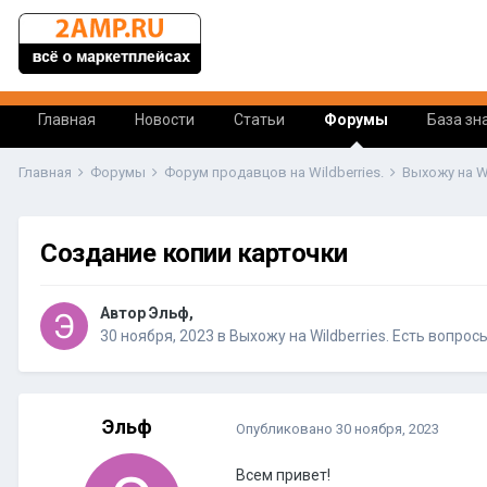
Главная
Новости
Статьи
Форумы
База зн
Главная
Форумы
Форум продавцов на Wildberries.
Выхожу на W
Создание копии карточки
Автор Эльф,
30 ноября, 2023
в
Выхожу на Wildberries. Есть вопрос
Эльф
Опубликовано
30 ноября, 2023
Всем привет!