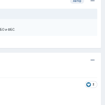
Автор
ФБО и ФБС.
2