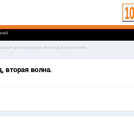
аний
маркет для продавцов. Мегагод, вторая волна.
, вторая волна.