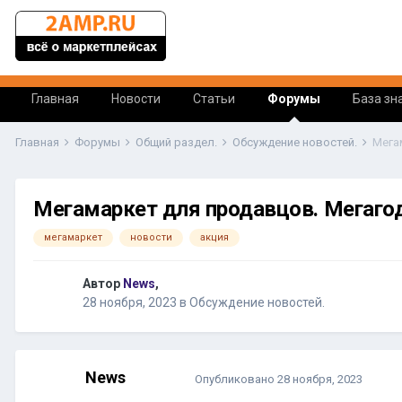
Главная
Новости
Статьи
Форумы
База зн
Главная
Форумы
Общий раздел.
Обсуждение новостей.
Мега
Мегамаркет для продавцов. Мегагод
мегамаркет
новости
акция
Автор
News
,
28 ноября, 2023
в
Обсуждение новостей.
News
Опубликовано
28 ноября, 2023