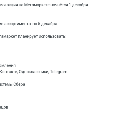
я акция на Мегамаркете начнётся 1 декабря.
е ассортимента: по 5 декабря.
гамаркет планирует использовать:
домления
ВКонтакте, Одноклассники, Telegram
истемы Сбера
вцов