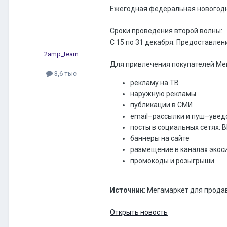
Ежегодная федеральная новогодня
Сроки проведения второй волны:
С 15 по 31 декабря. Предоставлени
2amp_team
Для привлечения покупателей Ме
3,6 тыс
рекламу на ТВ
наружную рекламы
публикации в СМИ
email–рассылки и пуш–уве
посты в социальных сетях: 
баннеры на сайте
размещение в каналах экос
промокоды и розыгрыши
Источник
: Мегамаркет для прода
Открыть новость