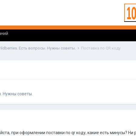
аний
ildberries. Есть вопросы. Нужны советы.
Поставка по QR коду
ы. Нужны советы.
ста, при оформлении поставки по qr коду, какие есть минусы? Ни 