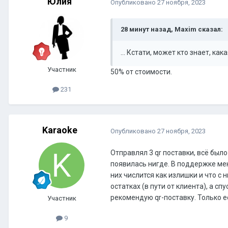
Юлия
Опубликовано
27 ноября, 2023
28 минут назад, Maxim сказал:
... Кстати, может кто знает, ка
Участник
50% от стоимости.
231
Karaoke
Опубликовано
27 ноября, 2023
Отправлял 3 qr поставки, всё было
появилась нигде. В поддержке меня
них числится как излишки и что с 
остатках (в пути от клиента), а сп
рекомендую qr-поставку. Только е
Участник
9