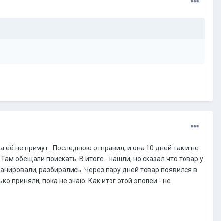
а её не примут.. Последнюю отправил, и она 10 дней так и не
Там обещали поискать. В итоге - нашли, но сказал что товар у
сканировали, разбирались. Через пару дней товар появился в
ько приняли, пока не знаю. Как итог этой эпопеи - не