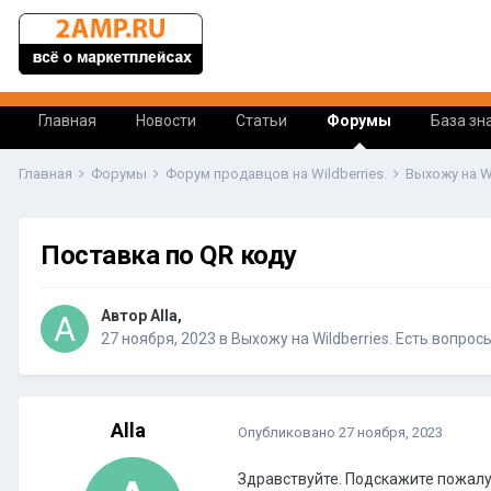
Главная
Новости
Статьи
Форумы
База зн
Главная
Форумы
Форум продавцов на Wildberries.
Выхожу на W
Поставка по QR коду
Автор Alla,
27 ноября, 2023
в
Выхожу на Wildberries. Есть вопрос
Alla
Опубликовано
27 ноября, 2023
Здравствуйте. Подскажите пожалуй