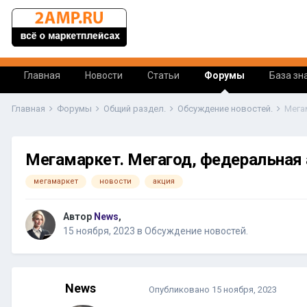
Главная
Новости
Статьи
Форумы
База зн
Главная
Форумы
Общий раздел.
Обсуждение новостей.
Мега
Мегамаркет. Мегагод, федеральная 
мегамаркет
новости
акция
Автор
News
,
15 ноября, 2023
в
Обсуждение новостей.
News
Опубликовано
15 ноября, 2023