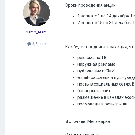
Сроки проведения акции:
1 волна: с 1 по 14 декабря.
2 волна: с 15 по 31 декабря
2amp_team
3,6 тыс
Как будет продвигаться акция, ч
реклама на ТВ
наружная реклама
публикации в СМИ
email–рассылки и пуш–увед
посты в социальных сетях: 
баннеры на сайте
размещение в каналах экос
промокоды и розыгрыши
Источник
: Мегамаркет
Открыть новость