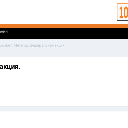
аний
маркет. Мегагод, федеральная акция.
акция.