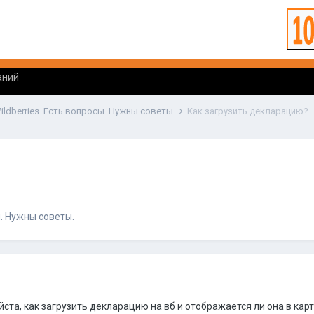
аний
ildberries. Есть вопросы. Нужны советы.
Как загрузить декларацию?
ы. Нужны советы.
та, как загрузить декларацию на вб и отображается ли она в кар