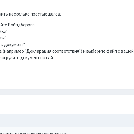
нить несколько простых шагов:
сайте Вайлдберриз
йки"
ты"
ть документ"
а (например "Декларация соответствия") и выберите файл с ваше
 загрузить документ на сайт
олнить несколько простых шагов: