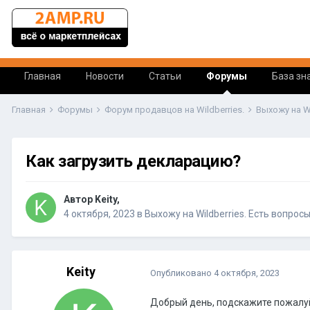
Главная
Новости
Статьи
Форумы
База зн
Главная
Форумы
Форум продавцов на Wildberries.
Выхожу на W
Как загрузить декларацию?
Автор Keity,
4 октября, 2023
в
Выхожу на Wildberries. Есть вопрос
Keity
Опубликовано
4 октября, 2023
Добрый день, подскажите пожалуйс