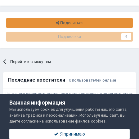
Поделиться
Подписчики
0
Перейти к списку тем
Последние посетители
0 пользователей онлайн
Ни одного зарегистрированного пользователя не просматривает
данную страницу
Важная информация
Мы используем cookies для улучшения работы нашего сайта,
анализа трафика и персонализации. Используя наш сайт, вы
Правила и условия
Политика обработки данных
даете согласие на использование файлов cookies.
Помощь
Обратная связь
Я принимаю
Двамп 2022-2025