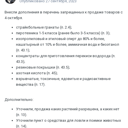
Опубликовано
27 сентября, 2023
Внесли дополнения в перечень запрещенных к продаже товаров с
4 октября.
страйкбольные гранаты (п. 2.4);
пиротехника 1-5 класса (ранее было 3-5 класса) (п. 3);
изопропиловый и этиловый спирт до 80% и более,
нашатырный от 10% и более, аммиачная вода и биоэтанол
(п. 43.1);
концентраты для приготовления перекиси водорода (п.
43.3);
резиновые покрышки (п. 43.5);
азотная кислота (п. 45);
взрывчатые, токсичные, ядовитые и радиоактивные
вещества (п. 17).
Дополнительно:
Уточнили, продажа каких растений разрешена, а каких нет
(п. 13).
Уточнили пункт о средствах для ловли и поимки животных
(п. 14).