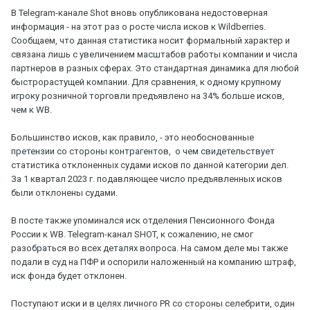
В Telegram-канале Shot вновь опубликована недостоверная
информация - на этот раз о росте числа исков к Wildberries.
Сообщаем, что данная статистика носит формальный характер и
связана лишь с увеличением масштабов работы компании и числа
партнеров в разных сферах. Это стандартная динамика для любой
быстрорастущей компании. Для сравнения, к одному крупному
игроку розничной торговли предъявлено на 34% больше исков,
чем к WB.
Большинство исков, как правило, - это необоснованные
претензии со стороны контрагентов, о чем свидетельствует
статистика отклоненных судами исков по данной категории дел.
За 1 квартал 2023 г. подавляющее число предъявленных исков
были отклонены судами.
В посте также упоминался иск отделения Пенсионного Фонда
России к WB. Telegram-канал SHOT, к сожалению, не смог
разобраться во всех деталях вопроса. На самом деле мы также
подали в суд на ПФР и оспорили наложенный на компанию штраф,
иск фонда будет отклонен.
Поступают иски и в целях личного PR со стороны селебрити, один