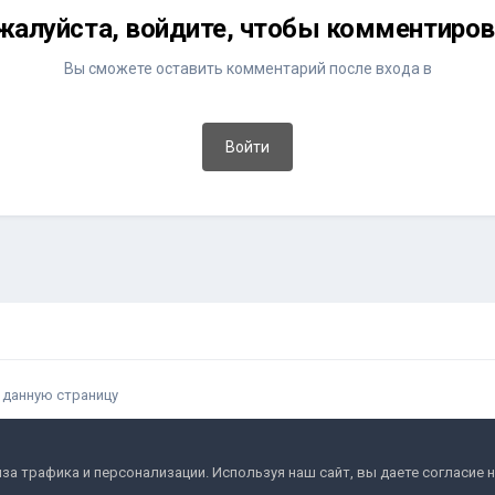
жалуйста, войдите, чтобы комментиров
Вы сможете оставить комментарий после входа в
Войти
 данную страницу
ла и условия
Политика обработки данных
Помощь
Обратная
за трафика и персонализации. Используя наш сайт, вы даете согласие
Двамп 2022-2025