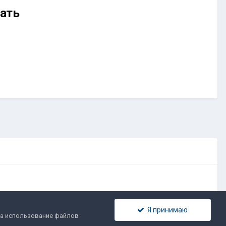
ать
Я принимаю
 связь
 на использование файлов