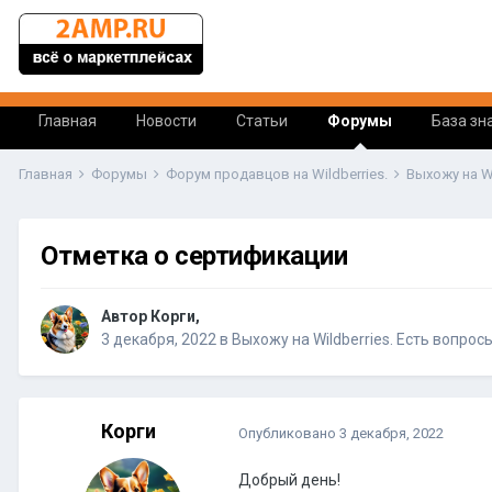
Главная
Новости
Статьи
Форумы
База зн
Главная
Форумы
Форум продавцов на Wildberries.
Выхожу на W
Отметка о сертификации
Автор Корги,
3 декабря, 2022
в
Выхожу на Wildberries. Есть вопрос
Корги
Опубликовано
3 декабря, 2022
Добрый день!