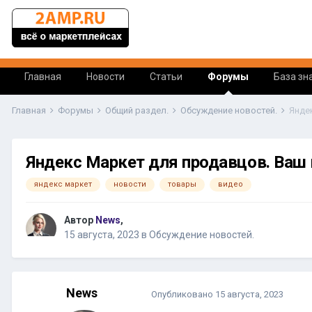
Главная
Новости
Статьи
Форумы
База зн
Главная
Форумы
Общий раздел.
Обсуждение новостей.
Янде
Яндекс Маркет для продавцов. Ваш к
яндекс маркет
новости
товары
видео
Автор
News
,
15 августа, 2023
в
Обсуждение новостей.
News
Опубликовано
15 августа, 2023