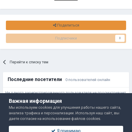
Поделиться
Подписчики
0
Перейти к списку тем
Последние посетители
0 пользователей онлайн
Ни одного зарегистрированного пользователя не просматривает
данную страницу
Важная информация
Мы используем cookies для улучшения работы нашего сайта,
анализа трафика и персонализации. Используя наш сайт, вы
Правила и условия
Политика обработки данных
даете согласие на использование файлов cookies.
Помощь
Обратная связь
Я принимаю
Двамп 2022-2025