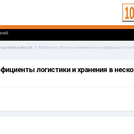
аний
 короткие новости.
ффициенты логистики и хранения в неско