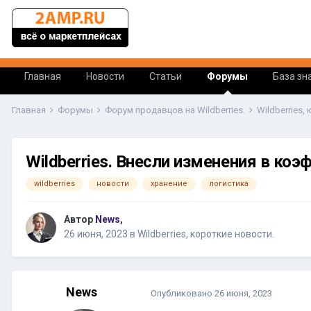
Главная
Новости
Статьи
Форумы
База зн
Главная
Форумы
Форум продавцов на Wildberries.
Wildberries,
Wildberries. Внесли изменения в коэ
wildberries
новости
хранение
логистика
Автор
News
,
26 июня, 2023
в
Wildberries, короткие новости.
News
Опубликовано
26 июня, 2023