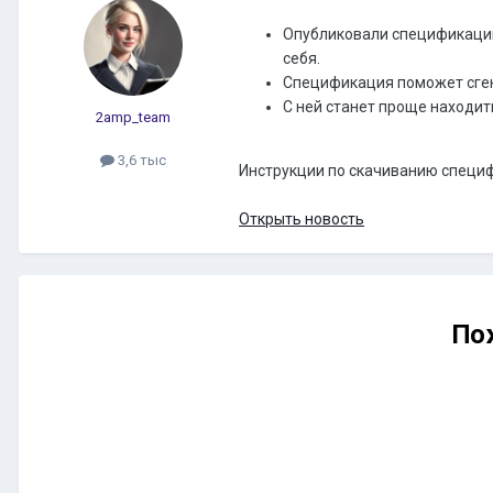
Опубликовали спецификацию
себя.
Спецификация поможет сген
С ней станет проще находи
2amp_team
3,6 тыс
Инструкции по скачиванию специ
Открыть новость
По