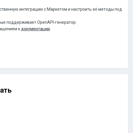
ственную интеграцию с Маркетом и настроить её методы под
рые поддерживает OpenAPI-генератор.
ращением к
документации
.
ать