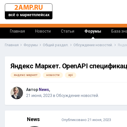
Главная
Новости
Статьи
Форумы
База зн
Главная
Форумы
Общий раздел.
Обсуждение новостей.
Янде
Яндекс Маркет. OpenAPI спецификац
яндекс маркет
новости
api
Автор
News
,
21 июня, 2023
в
Обсуждение новостей.
News
Опубликовано
21 июня, 2023