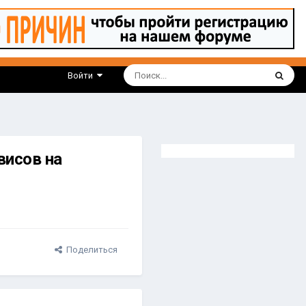
Войти
висов на
Поделиться