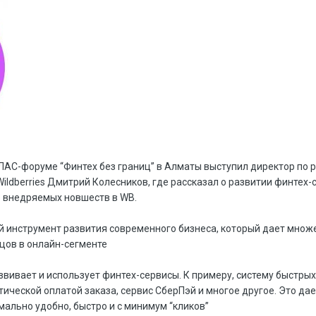
АС-форуме “Финтех без границ” в Алматы выступил директор по 
ildberries Дмитрий Колесников, где рассказал о развитии финтех-с
 внедряемых новшеств в WB.
й инструмент развития современного бизнеса, который дает мно
цов в онлайн-сегменте
азвивает и использует финтех-сервисы. К примеру, систему быстрых
ческой оплатой заказа, сервис СберПэй и многое другое. Это да
мально удобно, быстро и с минимум “кликов”