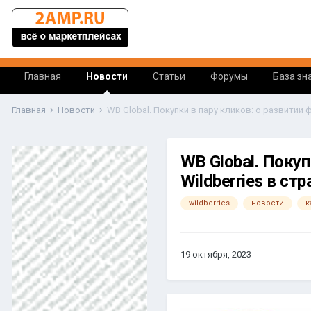
Главная
Новости
Статьи
Форумы
База зн
Главная
Новости
WB Global. Покуп
Wildberries в стр
wildberries
новости
к
19 октября, 2023