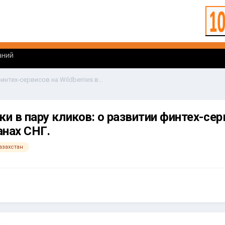
аний
WB Global. Покупки в пару кликов: о развитии финтех-сервисов на Wildberries в странах СНГ.
ки в пару кликов: о развитии финтех-сер
анах СНГ.
азахстан