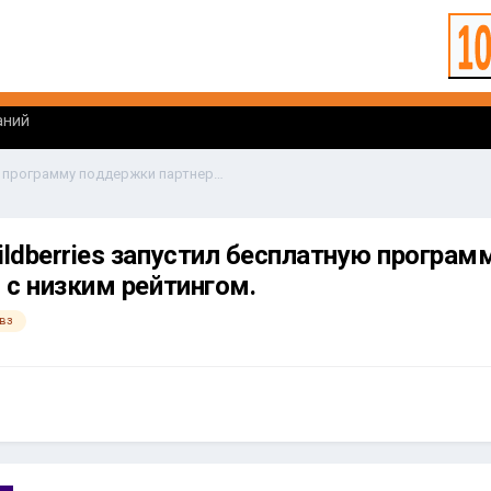
аний
WB Партнеры. Wildberries запустил бесплатную программу поддержки партнерских ПВЗ с низким рейтингом.
ldberries запустил бесплатную програ
 с низким рейтингом.
вз