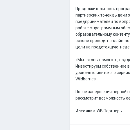
Продолжительность програм
партнерских точек выдачи з
предпринимателей по вопро
работе с программным обес
образовательному контенту
основе проводят онлайн-вст
цели на предстоящую нед
«Мы готовы помогать, подд
Инвестируем собственное вр
уровень клиентского серви
Wildberries.
После завершения первой на
рассмотрит возможность ее
Источник
: WB Партнеры