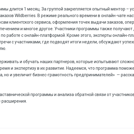
мы длится 1 месяц. За группой закрепляется опытный ментор – 
аказов Wildberries. В режиме реального времени в онлайн-чате на
сам клиентского сервиса, оформления точек выдачи заказов, опе
печением и многое другое. Участники программы также получают 
 по работе с онлайн-платформой. Кроме этого, эксперты онлайн-
речи с участниками, где подводят итоги недели, обсуждают успехи
елю.
ерживать и обучать наших партнеров, которые испытывают сложно
емя и экспертизу в их развитие. Надеемся, что программа поможе
са, но и увеличит бизнес-грамотность предпринимателей» — расск
ставнической программы и анализа обратной связи от участников 
 расширения.