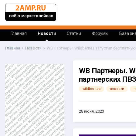
Главная
Новости
Статьи
Форумы
База зн
Главная
Новости
WB Партнеры. Wi
партнерских ПВЗ
wildberries
новости
п
28 июня, 2023