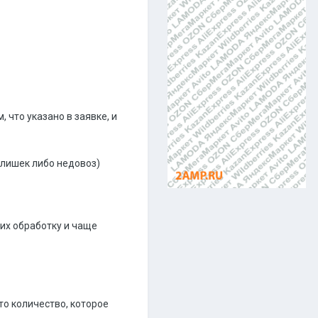
 что указано в заявке, и
злишек либо недовоз)
их обработку и чаще
то количество, которое