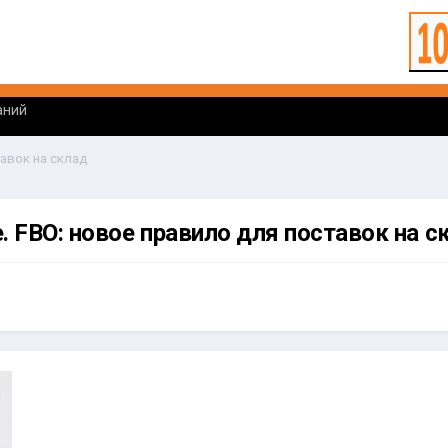
аний
тавок на склад
. FBO: новое правило для поставок на с