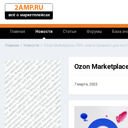
Главная
Новости
Статьи
Форумы
База зн
Главная
Новости
Ozon Marketplace. FBO: новое правило для пос
Ozon Marketplace
7 марта, 2023