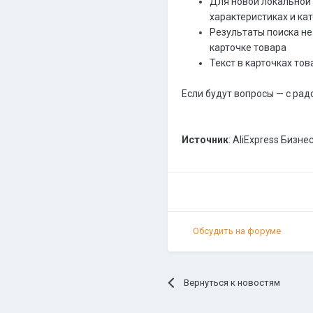
Для новой локальной
характеристиках и ка
Результаты поиска не
карточке товара
Текст в карточках то
Если будут вопросы — с ра
Источник
: AliExpress Бизне
Обсудить на форуме
Вернуться к новостям