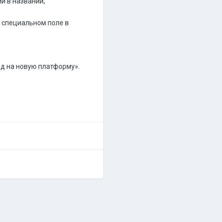
и в названии,
в специальном поле в
од на новую платформу».