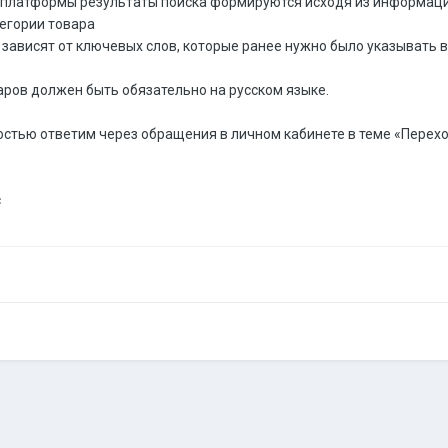
 платформы результаты поиска формируются исходя из информаци
тегории товара
 зависят от ключевых слов, которые ранее нужно было указывать 
варов должен быть обязательно на русском языке.
достью ответим через обращения в личном кабинете в теме «Перех
с