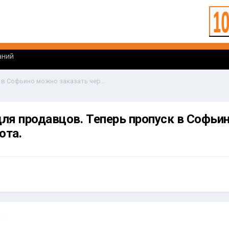
аний
Яндекс Маркет для продавцов. Теперь пропуск в Софьино можно заказать через бота.
ля продавцов. Теперь пропуск в Софьи
ота.