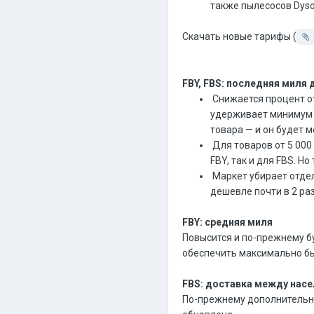
также пылесосов Dyso
Cкачать новые тарифы (
FBY, FBS: последняя миля 
Снижается процент от
удерживает минимум 13
товара — и он будет 
Для товаров от 5 000
FBY, так и для FBS. Н
Маркет убирает отдел
дешевле почти в 2 ра
FBY: средняя миля
Повысится и по-прежнему б
обеспечить максимально бы
FBS: доставка между нас
По-прежнему дополнительно