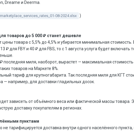
n, Dreame и Deerma.
)
marketplace_services_rates_01-08-2024.xlsx
для товаров до 5 000 ₽ станет дешевле
 цены товара с 5,5% до 4,5% и убирается минимальная стоимость.
 ₽ для FBY и 40 ₽ для FBS, то с 1 августа услуга будет включать 
меньше.
 ₽ последняя миля, наоборот, вырастет — максимальная стоимость 
о таких товаров на Маркете 8%.
ьный тариф для крупногабарита. Так последняя миля для КГТ стои
за — например, для доставки гладильных досок.
удет зависеть от объёмного веса или фактической массы товара. 
струю доставку покупателям в регионах.
елёнными пунктами
 не тарифицируется доставка внутри одного населённого пункта, 