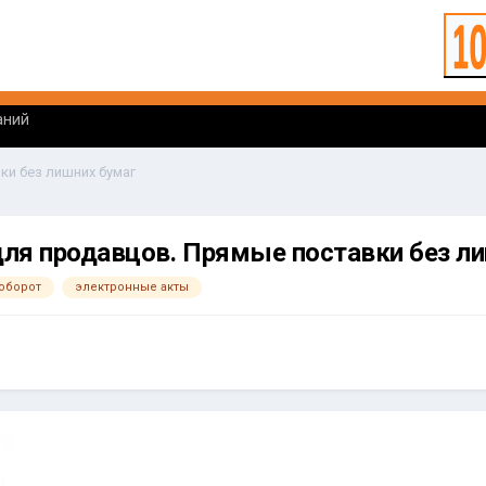
аний
ки без лишних бумаг
ля продавцов. Прямые поставки без л
оборот
электронные акты