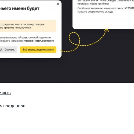
е акты
ля продавцов