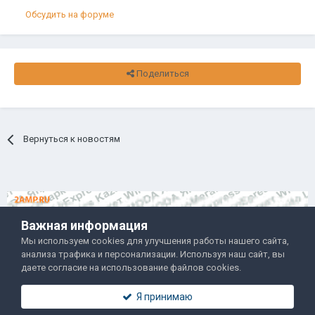
Обсудить на форуме
Поделиться
Вернуться к новостям
Важная информация
Мы используем cookies для улучшения работы нашего сайта,
анализа трафика и персонализации. Используя наш сайт, вы
Правила и условия
Политика обработки данных
даете согласие на использование файлов cookies.
Помощь
Обратная связь
Я принимаю
Двамп 2022-2025