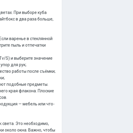
цветах. При выборе куба
айтбокс в два раза больше,
 Если варенье в стеклянной
трите пыль и отпечатки
Tv/S) и выберите значение
упор для рук;
чество работы после съёмки;
ки;
руют подобные предметы.
него края флакона. Плоские
сов.
родукция — мебель или что-
 света. Это необходимо,
и около окна. Важно, чтобы