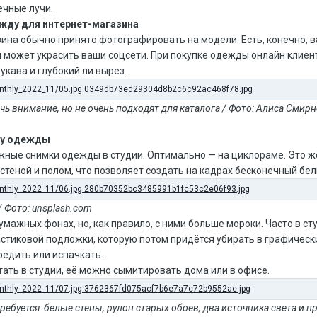
ечные лучи.
жду для интернет-магазина
ина обычно принято фотографировать на модели. Есть, конечно, 
й может украсить ваши соцсети. При покупке одежды онлайн клиент
рукава и глубокий ли вырез.
чь внимание, но не очень подходят для каталога / Фото: Алиса Смир
ку одежды
жные снимки одежды в студии. Оптимально — на циклораме. Это ж
теной и полом, что позволяет создать на кадрах бесконечный бел
 Фото: unsplash.com
мажных фонах, но, как правило, с ними больше мороки. Часто в с
стиковой подложки, которую потом придётся убирать в графически
едить или испачкать.
ать в студии, её можно сымитировать дома или в офисе.
ебуется: белые стены, рулон старых обоев, два источника света и пр