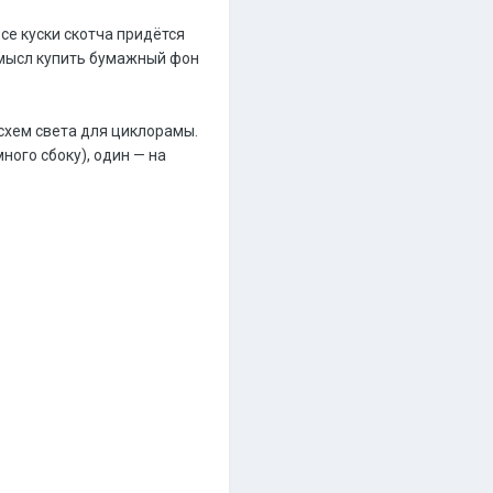
е куски скотча придётся
смысл купить бумажный фон
 схем света для циклорамы.
ного сбоку), один — на