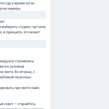
погоду и время суток.
троек камеры.
ерт
 выбирать студию, где окна
о, в принципе, это может
назад все стремились
светло-розовом.
и света. Во-вторых, с
публикой несколько
ировать при свете ламп,
й совет — старайтесь