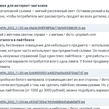
ёмке для интернет-магазина
аталожной съёмки — мягкий рассеянный свет. Оставим резкий и 
но, чтобы потребитель мог рассмотреть продукт во всех деталях, 
ей с жёстким светом, справа — с мягким / Фото: unsplash.com
аталога в лайтбоксе
ать бестеневое освещение для небольшого предмета — использов
ение, которое часто используют при предметной съёмке. Он позво
ть ненужных отражений. Ещё один плюс лайтбокса — для работы с
простом варианте потребуется всего одна лампа. У более продвин
лампа.
оробка из белого материала, отражающая свет во все стороны / Фото: 
сятки инструкций о том, как сделать лайтбокс своими руками. Но,
х лайтбоксов (от 1000 до 3000 рублей), можно подобрать вариан
ядит примерно так: аккуратно и неброско / Фото: unsplash.com