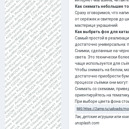
Как снимать небольшие т
Сразу оговоримся, что нап
от серёжек и свитеров до 
мастерице украшений.
Как выбрать фон для кат
Самый простой в реализаци
достаточно универсальна: п
Снимки, сделанные на чёрно
света. Это технически боле
чаще используется для съё
Чтобы снимать на белом, м
достаточно приобрести бума
процессе съёмки они могут 
Снимать со схемами, приве
ориентируйтесь на тематику
При выборе цвета фона стои
Так, детские игрушки или кн
unsplash.com