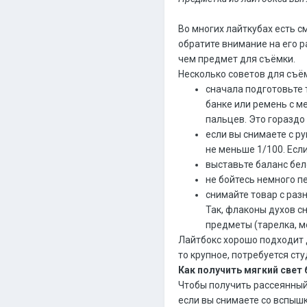
Во многих лайткубах есть с
обратите внимание на его р
чем предмет для съёмки.
Несколько советов для съё
сначала подготовьте т
банке или ремень с м
пальцев. Это гораздо
если вы снимаете с р
не меньше 1/100. Если
выставьте баланс бел
не бойтесь немного п
снимайте товар с раз
Так, флаконы духов с
предметы (тарелка, м
Лайтбокс хорошо подходит 
то крупное, потребуется сту
Как получить мягкий свет 
Чтобы получить рассеянный 
если вы снимаете со вспышк