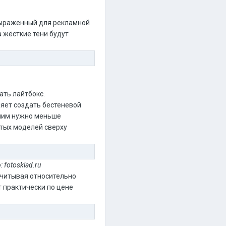
выраженный для рекламной
а жёсткие тени будут
ать лайтбокс.
ляет создать бестеневой
 ним нужно меньше
утых моделей сверху
fotosklad.ru
 учитывая относительно
т практически по цене