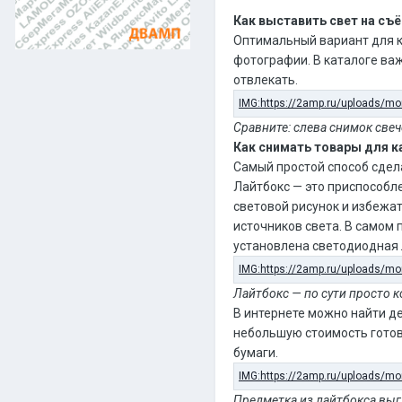
Как выставить свет на съ
Оптимальный вариант для к
фотографии. В каталоге важ
отвлекать.
Сравните: слева снимок свеч
Как снимать товары для к
Самый простой способ сдел
Лайтбокс — это приспособл
световой рисунок и избежа
источников света. В самом 
установлена светодиодная 
Лайтбокс — по сути просто к
В интернете можно найти де
небольшую стоимость готовы
бумаги.
Предметка из лайтбокса выгл