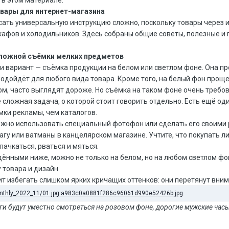
овары для интернет-магазина
исать универсальную инструкцию сложно, поскольку товары через 
шкафов и холодильников. Здесь собраны общие советы, полезные и
аложной съёмки мелких предметов
и вариант — съёмка продукции на белом или светлом фоне. Она пр
одойдёт для любого вида товара. Кроме того, на белый фон проще
м, часто выглядят дороже. Но съёмка на таком фоне очень требо
е сложная задача, о которой стоит говорить отдельно. Есть ещё о
мки рекламы, чем каталогов.
ожно использовать специальный фотофон или сделать его своими
гу или ватманы в канцелярском магазине. Учтите, что покупать ли
пачкаться, рваться и мяться.
дёнными ниже, можно не только на белом, но на любом светлом фо
 товара и дизайн.
т избегать слишком ярких кричащих оттенков: они перетянут вним
иги будут уместно смотреться на розовом фоне, дорогие мужские часы