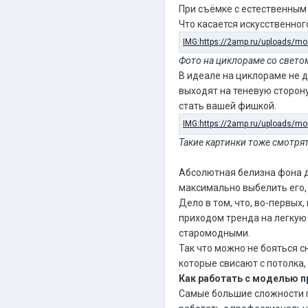
При съёмке с естественным 
Что касается искусственног
Фото на циклораме со свето
В идеале на циклораме не 
выходят на теневую сторону
стать вашей фишкой.
Такие картинки тоже смотря
Абсолютная белизна фона д
максимально выбелить его, 
Дело в том, что, во-первых
приходом тренда на легкую
старомодными.
Так что можно не бояться с
которые свисают с потолка, 
Как работать с моделью 
Самые большие сложности п