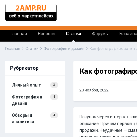
Главная
Новости
Статьи
Форумы
База зн
Главная
Статьи
Фотография и дизайн
Как фотографировать то
Рубрикатор
Как фотографиро
Личный опыт
3
20 ноября, 2022
Фотография и
4
дизайн
Обзоры и
4
Покупая через интернет, к
аналитика
описание. Причём первой ц
продажи. Неудачные — смаз
интернет-магазина, читайте