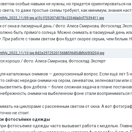
светом особые навыки не нужны, но придется ориентироваться на 
о света, то даже простые схемы требуют, как минимум, знания нас
м от окна в пасмурный день / Фото: Алиса Смирнова, Фотосклад.Эксп
должно быть прямого солнца. Можно снимать в пасмурный день или
. При работе с таким светом фон будет скорее серым, чем белым. Н
тся хорошо / Фото: Алиса Смирнова, Фотосклад.Эксперт
ля каталожных снимков — дискуссионный вопрос. Если ещё лет 5 
то сейчас нередки снимки на сером, синеватом, зеленоватом или 
, высветлить фон добела — более сложная задача в плане постановк
 небрежность снимки на выбеленном фоне стали восприниматься 
нимать на циклораме с рассеянным светом от окна. А вот фотограф
точно не стоит.
при фотосъёмке одежды
ри фотосъёмке одежды часто вызывает работа с моделью. Главны