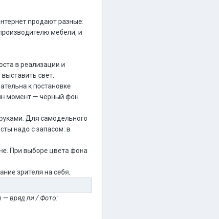
интернет продают разные:
 производителю мебели, и
оста в реализации и
 выставить свет.
вательна к постановке
дин момент — чёрный фон
 руками. Для самодельного
сты надо с запасом: в
не. При выборе цвета фона
ание зрителя на себя.
 — вряд ли / Фото: