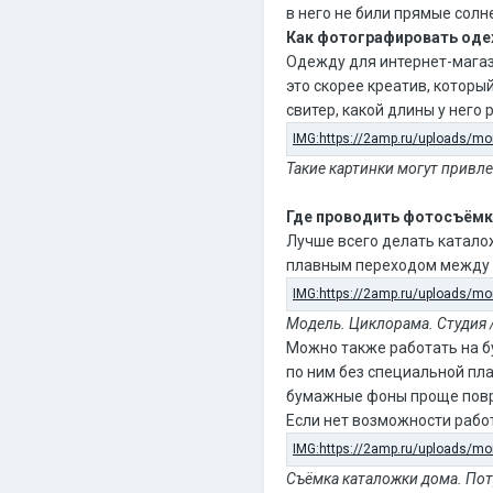
в него не били прямые солн
Как фотографировать оде
Одежду для интернет-магаз
это скорее креатив, которы
свитер, какой длины у него 
Такие картинки могут привле
Где проводить фотосъём
Лучше всего делать катало
плавным переходом между с
Модель. Циклорама. Студия /
Можно также работать на бу
по ним без специальной пла
бумажные фоны проще повр
Если нет возможности работ
Съёмка каталожки дома. Потр