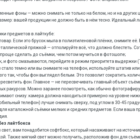
менные фоны — можно снимать не только на белом, но и на других 
азмер: вашей продукции не должно быть в нём тесно. Идеальный л
мки предметов в лайткубе:
овар. Если это брусок мыла в полиэтиленовой плёнке, снимите её.
еталлической пряжкой — отполируйте всё, что должно блестеть. Со
 проще сделать до съёмки, чем потом мучиться в фотошопе;
ук, и фото смазываются, перейдите в режим приоритета выдержки (
 стало темно или вы снимаете на телефон, используйте штатив или 
ого так, чтобы фон выглядел белым. Это позволит сократить коли
ересветить фон. Главное — не пересвечивать главный объект съём
ных ракурсов. Можно заранее посмотреть, как обычно фотографи
нимают снизу: камера должна находиться примерно на уровне ниж
обильный телефон) лучше снимать сверху, под углом в 30-45 граду
для каталожной съёмки мелких и средних предметов. Если ваша п
дия.
без лайтбокса
свет, вам понадобится софтбокс, который насаживают на источник
ой. Также мягкий свет можно получить, расположив фон для съёмк