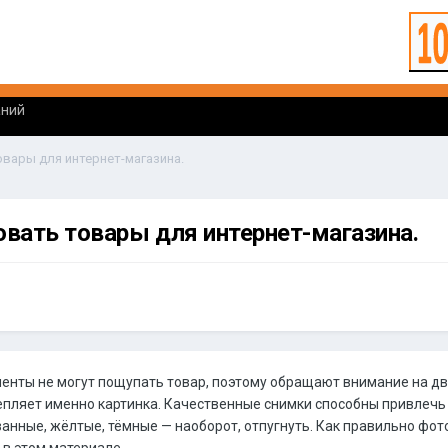
аний
вары для интернет-магазина.
вать товары для интернет-магазина.
лиенты не могут пощупать товар, поэтому обращают внимание на д
епляет именно картинка. Качественные снимки способны привлечь
анные, жёлтые, тёмные — наоборот, отпугнуть. Как правильно фо
 в этом материале.